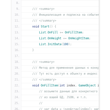
/// <summary>
/// Инициализация и подписка на события
/// </summary>
void
Start
()
{
List
.
OnFill
+=
OnFillItem
;
List
.
OnHeight
+=
OnHeightItem
;
List
.
InitData
(
100
);
}
/// <summary>
/// Метод для применения данных к конкретному
/// Тут есть доступ к объекту и индекс в спис
/// </summary>
void
OnFillItem
(
int
 index
,
GameObject
 item
)
{
// возьмите данные для конкретного элемен
// из вашей БД, JSON, и т.п.
//
// var data = jsonArray[index]; например