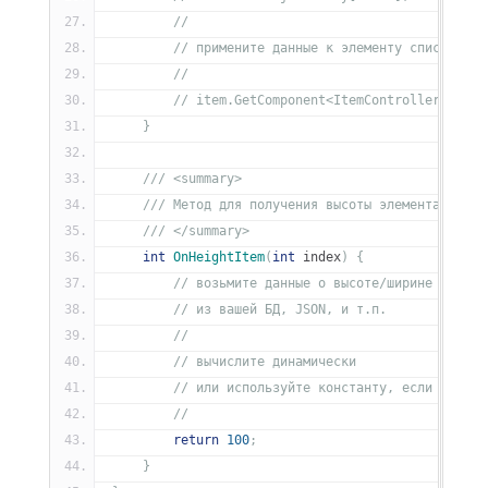
//
// примените данные к элементу списка
//
// item.GetComponent<ItemController>().Se
}
/// <summary>
/// Метод для получения высоты элемента
/// </summary>
int
OnHeightItem
(
int
 index
)
{
// возьмите данные о высоте/ширине конкре
// из вашей БД, JSON, и т.п.
//
// вычислите динамически
// или используйте константу, если все эл
//
return
100
;
}