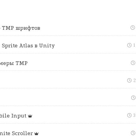
 TMP шрифтов
prite Atlas в Unity
1
змеры TMP
2
ile Input
3
nite Scroller