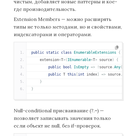
чистым, добавляет новые паттерны и кое-
где производительность.
Extension Members — можно расширять
типы не только методами, но и свойствами,
индексаторами и операторами.
public
static
class
EnumerableExtensions
{
    extension
<
T
>(
IEnumerable
<
T
>
 source
)
{
public
bool
IsEmpty
=>
!
source
.
Any
();
public
 T 
this
[
int
 index
]
=>
 source
.
Skip
(
i
}
}
Null-conditional присваивание (?.=) —
позволяет записывать значения только
если объект не null, без if-проверок.