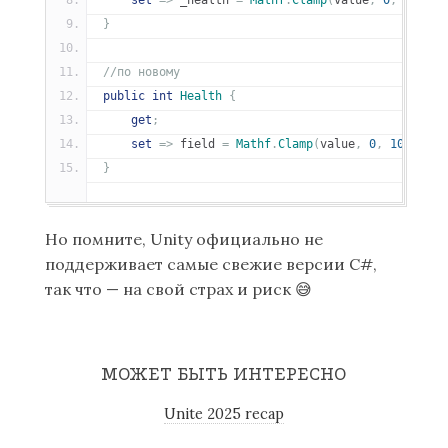
set
=>
 _health 
=
Mathf
.
Clamp
(
value
,
0
,
100
);
}
//по новому
public
int
Health
{
get
;
set
=>
 field 
=
Mathf
.
Clamp
(
value
,
0
,
100
);
}
Но помните, Unity официально не
поддерживает самые свежие версии C#,
так что — на свой страх и риск
😅
МОЖЕТ БЫТЬ ИНТЕРЕСНО
Unite 2025 recap