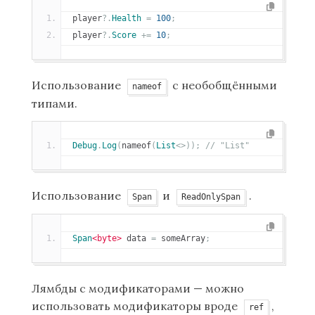
player
?.
Health
=
100
;
player
?.
Score
+=
10
;
Использование
с необобщёнными
nameof
типами.
Debug
.
Log
(
nameof
(
List
<>));
// "List"
Использование
и
.
Span
ReadOnlySpan
Span
<byte>
 data 
=
 someArray
;
Лямбды с модификаторами — можно
использовать модификаторы вроде
,
ref