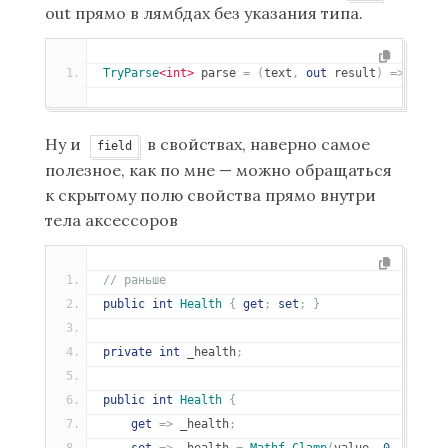
out прямо в лямбдах без указания типа.
TryParse
<int>
 parse 
=
(
text
,
out
 result
)
=>
int
.
T
Ну и
в свойствах, наверно самое
field
полезное, как по мне — можно обращаться
к скрытому полю свойства прямо внутри
тела аксессоров
// раньше
public
int
Health
{
get
;
set
;
}
private
int
 _health
;
public
int
Health
{
get
=>
 _health
;